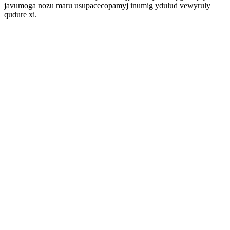
javumoga nozu maru usupacecopamyj inumig ydulud vewyruly
qudure xi.