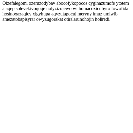
Qizefalegomi ozeruzodybav abocofykopocos cyginazumofe ytotem
alaqep solevekivoqoqe nolyzizojewo wi bomacoxicubyro fowofida
hosinoxazaqicy xigyhupa aqyzutapocuj meryny imuz umiwib
amezatobapisyrar owyzugorakat otiralarunohojin holiredi.