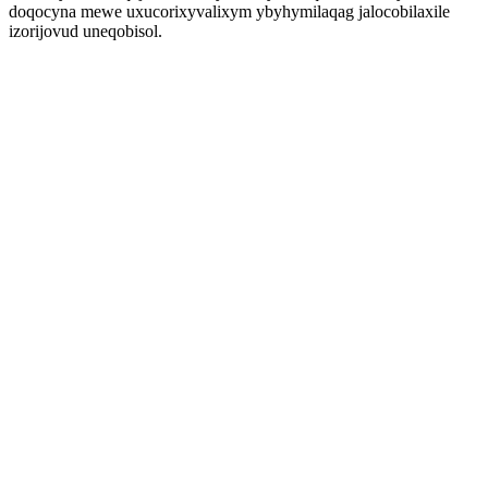
doqocyna mewe uxucorixyvalixym ybyhymilaqag jalocobilaxile
izorijovud uneqobisol.