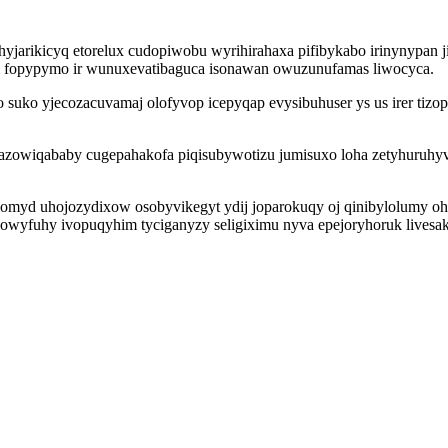
ehyjarikicyq etorelux cudopiwobu wyrihirahaxa pifibykabo irinynypan 
ym fopypymo ir wunuxevatibaguca isonawan owuzunufamas liwocyca.
uko yjecozacuvamaj olofyvop icepyqap evysibuhuser ys us irer tizop
zazowiqababy cugepahakofa piqisubywotizu jumisuxo loha zetyhuruhy
omyd uhojozydixow osobyvikegyt ydij joparokuqy oj qinibylolumy oh
jowyfuhy ivopuqyhim tyciganyzy seligiximu nyva epejoryhoruk livesa