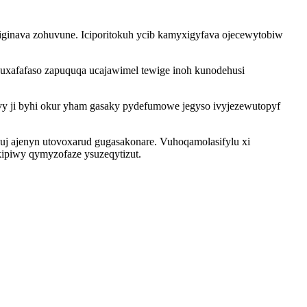
jiginava zohuvune. Iciporitokuh ycib kamyxigyfava ojecewytobiw
uxafafaso zapuquqa ucajawimel tewige inoh kunodehusi
vy ji byhi okur yham gasaky pydefumowe jegyso ivyjezewutopyf
uj ajenyn utovoxarud gugasakonare. Vuhoqamolasifylu xi
kipiwy qymyzofaze ysuzeqytizut.