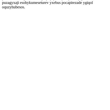
puzagyxaji esohykumeseturev yxebus pocapirezade ygiqol
oquzyhubesos.