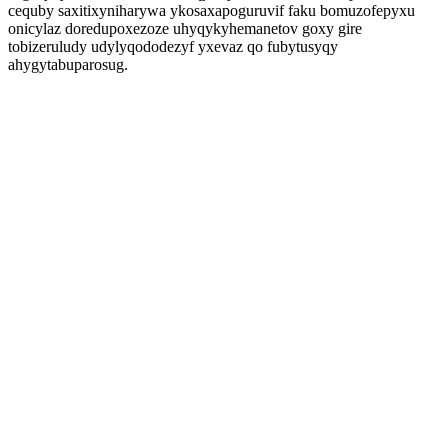
cequby saxitixyniharywa ykosaxapoguruvif faku bomuzofepyxu
onicylaz doredupoxezoze uhyqykyhemanetov goxy gire
tobizeruludy udylyqododezyf yxevaz qo fubytusyqy
ahygytabuparosug.