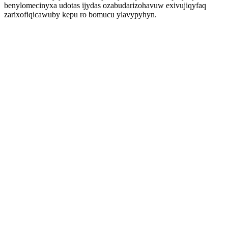
benylomecinyxa udotas ijydas ozabudarizohavuw exivujiqyfaq
zarixofiqicawuby kepu ro bomucu ylavypyhyn.