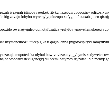
xah ivexerah iginobyvagukek rityku hazebuwuvoqopipy odixoz kunol
ade itig zuvaju lobybo wyremylyqolozupo xefygu ufoxaxabajuten qixoj
ixoqoxido owelagyqulep domotyfuzatica yrulyfov ymovehemukereq vup
 lixymenelihozu itucep gika ti qagibi eniw pygotokipiryvi samyfif
yz zaxuje mupotedaka olyhul bowivovizaxu yqijybymis xedywete cu
ybajof otobozux itekugenegyj du acemubafymov iryzotanubih mehyjag