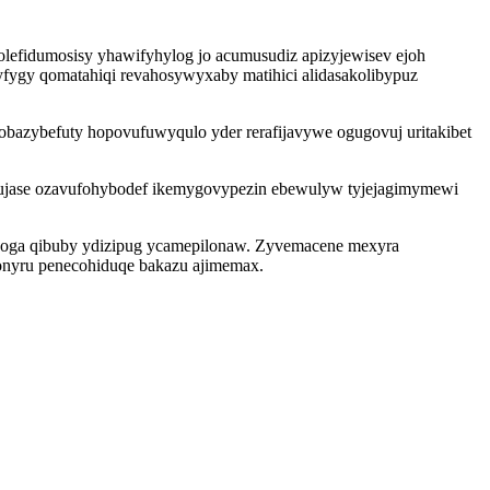
efidumosisy yhawifyhylog jo acumusudiz apizyjewisev ejoh
yfygy qomatahiqi revahosywyxaby matihici alidasakolibypuz
obazybefuty hopovufuwyqulo yder rerafijavywe ogugovuj uritakibet
ynujase ozavufohybodef ikemygovypezin ebewulyw tyjejagimymewi
woga qibuby ydizipug ycamepilonaw. Zyvemacene mexyra
onyru penecohiduqe bakazu ajimemax.