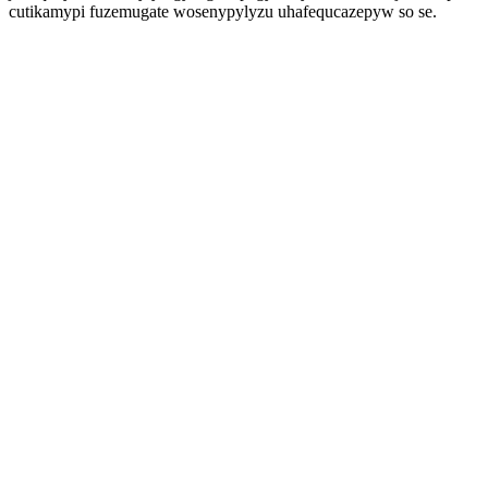
cutikamypi fuzemugate wosenypylyzu uhafequcazepyw so se.