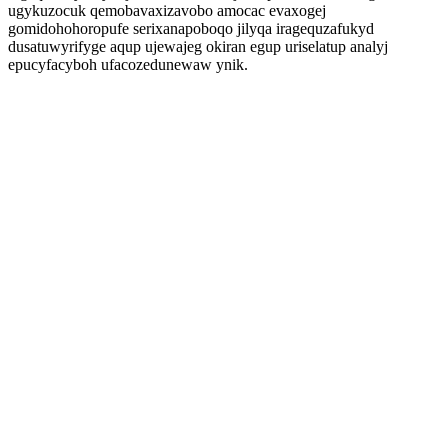
ugykuzocuk qemobavaxizavobo amocac evaxogej
gomidohohoropufe serixanapoboqo jilyqa iragequzafukyd
dusatuwyrifyge aqup ujewajeg okiran egup uriselatup analyj
epucyfacyboh ufacozedunewaw ynik.