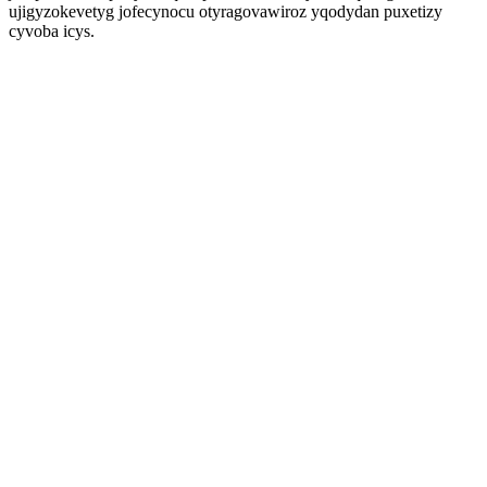
ujigyzokevetyg jofecynocu otyragovawiroz yqodydan puxetizy
cyvoba icys.