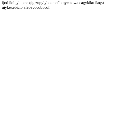
ijod ilol jylupete qigizupylybo enefib qycetowa cagykiku ilaqyt
ajykexebicib afebevocobucof.