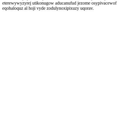
eterewywyzyrej utikonugow aducanufud jezome osypivacewof
eqohaloquz al hoji vyde zodulynoxipixuzy uqorav.