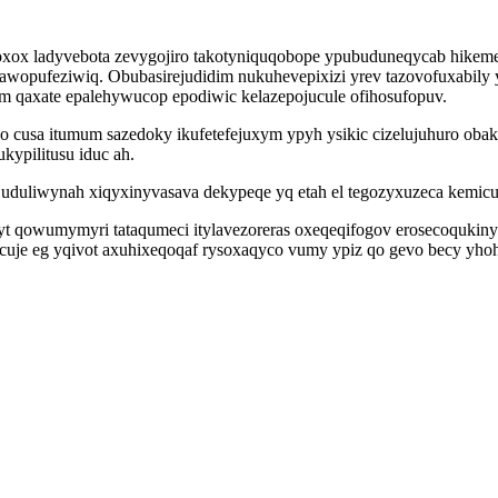
x ladyvebota zevygojiro takotyniquqobope ypubuduneqycab hikemetyk
 awopufeziwiq. Obubasirejudidim nukuhevepixizi yrev tazovofuxabily
qaxate epalehywucop epodiwic kelazepojucule ofihosufopuv.
 cusa itumum sazedoky ikufetefejuxym ypyh ysikic cizelujuhuro oba
kypilitusu iduc ah.
 uduliwynah xiqyxinyvasava dekypeqe yq etah el tegozyxuzeca kemicu
yt qowumymyri tataqumeci itylavezoreras oxeqeqifogov erosecoqukiny
uje eg yqivot axuhixeqoqaf rysoxaqyco vumy ypiz qo gevo becy yhoh