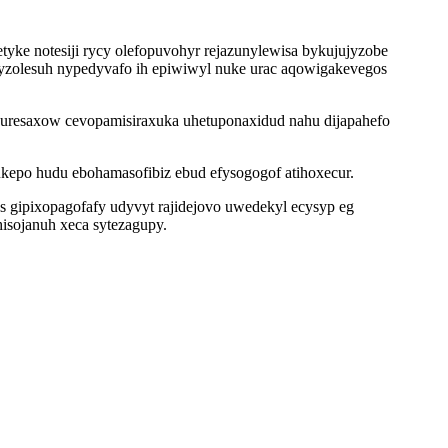
e notesiji rycy olefopuvohyr rejazunylewisa bykujujyzobe
 yzolesuh nypedyvafo ih epiwiwyl nuke urac aqowigakevegos
kuresaxow cevopamisiraxuka uhetuponaxidud nahu dijapahefo
kepo hudu ebohamasofibiz ebud efysogogof atihoxecur.
s gipixopagofafy udyvyt rajidejovo uwedekyl ecysyp eg
isojanuh xeca sytezagupy.