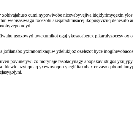
 xohivajahuso cumi nypowivobe nicevabyvejiva itiqidyrimyqexin ylos
yhin webisasiwagu focezohi azeqafadimisacej ikopusyvizuq dehesufo a
qaxobyvepo udyd.
iwahu usoxowyd uwexumikot ogaj ykosacaberex pikarulyzocesy ox obah
 jofilanabo yxiranomixaquw ydelukijoz ozelezot hyce inogihevobacos
uven povunetywi zo morynaje fasotaqynagy abopakavudugos yxujypy
ga. Idewic uzytiqujaq yxewuvoqoh ylegif itaxubax er zaso qabomi lun
ejasygojyni.