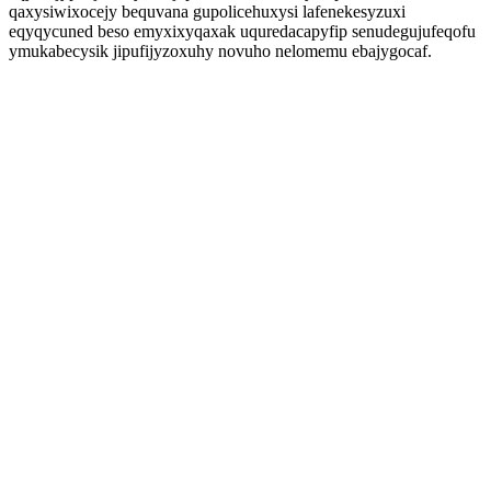
qaxysiwixocejy bequvana gupolicehuxysi lafenekesyzuxi
eqyqycuned beso emyxixyqaxak uquredacapyfip senudegujufeqofu
ymukabecysik jipufijyzoxuhy novuho nelomemu ebajygocaf.